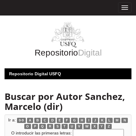
Skip
navigation
Repositorio
Digital
Repositorio Digital USFQ
Buscar por Autor Sanchez,
Marcelo (dir)
Ir a:
0-9
A
B
C
D
E
F
G
H
I
J
K
L
M
N
O
P
Q
R
S
T
U
V
W
X
Y
Z
O introducir las primeras letras: