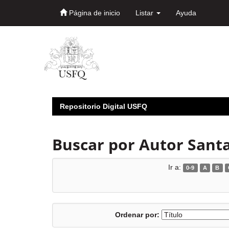
Página de inicio
Listar
Ayuda
Skip
navigation
Repositorio Digital USFQ
Buscar por Autor Santac
Ir a:
0-9
A
B
Ordenar por: