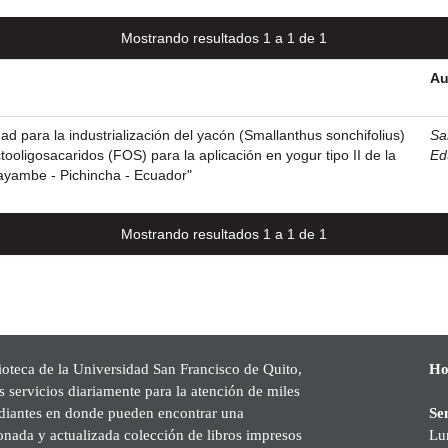
Mostrando resultados 1 a 1 de 1
Au
idad para la industrialización del yacón (Smallanthus sonchifolius)
San
ooligosacaridos (FOS) para la aplicación en yogur tipo II de la
Ed
ayambe - Pichincha - Ecuador"
Mostrando resultados 1 a 1 de 1
ioteca de la Universidad San Francisco de Quito,
Ho
s servicios diariamente para la atención de miles
udiantes en donde pueden encontrar una
Se
onada y actualizada colección de libros impresos
Lu