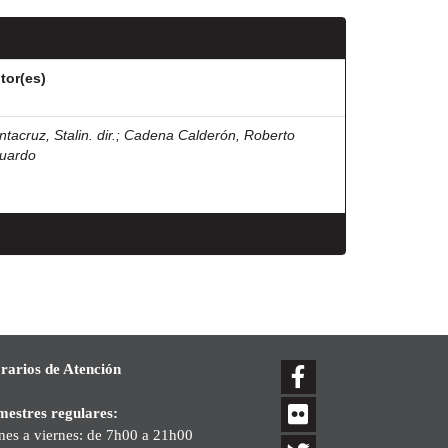
tor(es)
tacruz, Stalin. dir.
;
Cadena Calderón, Roberto
uardo
rarios de Atención
mestres regulares:
nes a viernes: de 7h00 a 21h00