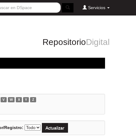
Servicios
Repositorio
Digital
V
W
X
Y
Z
r/Registro: