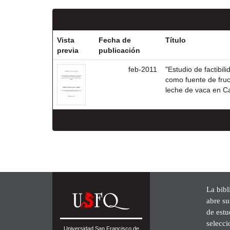
Vista
Fecha de
Título
previa
publicación
feb-2011
"Estudio de factibil
como fuente de fruct
leche de vaca en C
La bibl
abre su
de est
selecci
Universidad San Francisco de