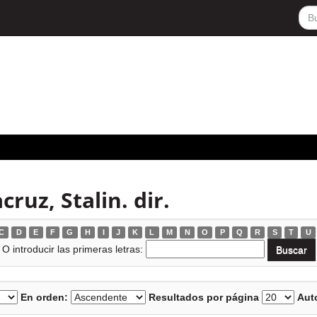
ruz, Stalin. dir.
C
D
E
F
G
H
I
J
K
L
M
N
O
P
Q
R
S
T
U
O introducir las primeras letras:
En orden:
Resultados por página
Auto