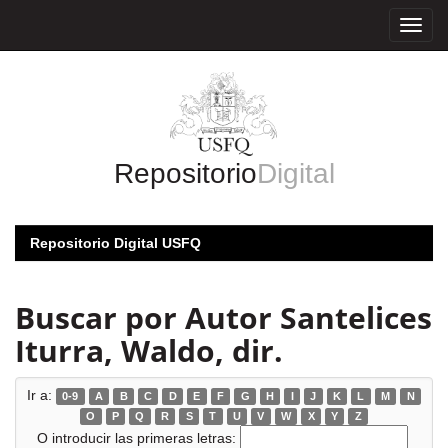
Skip
navigation
Repositorio
Digital
Repositorio Digital USFQ
Buscar por Autor Santelices
Iturra, Waldo, dir.
Ir a:
0-9
A
B
C
D
E
F
G
H
I
J
K
L
M
N
O
P
Q
R
S
T
U
V
W
X
Y
Z
O introducir las primeras letras: