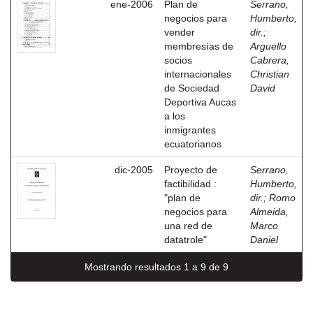
ene-2006
Plan de
Serrano,
negocios para
Humberto,
vender
dir.
;
membresías de
Arguello
socios
Cabrera,
internacionales
Christian
de Sociedad
David
Deportiva Aucas
a los
inmigrantes
ecuatorianos
dic-2005
Proyecto de
Serrano,
factibilidad :
Humberto,
"plan de
dir.
;
Romo
negocios para
Almeida,
una red de
Marco
datatrole"
Daniel
Mostrando resultados 1 a 9 de 9