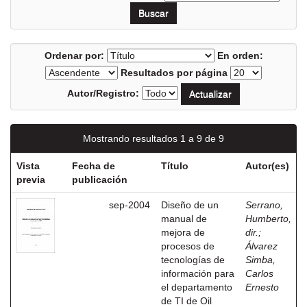
Ordenar por:
En orden:
Resultados por página
Autor/Registro:
Mostrando resultados 1 a 9 de 9
Vista
Fecha de
Título
Autor(es)
previa
publicación
sep-2004
Diseño de un
Serrano,
manual de
Humberto,
mejora de
dir.
;
procesos de
Álvarez
tecnologías de
Simba,
información para
Carlos
el departamento
Ernesto
de TI de Oil