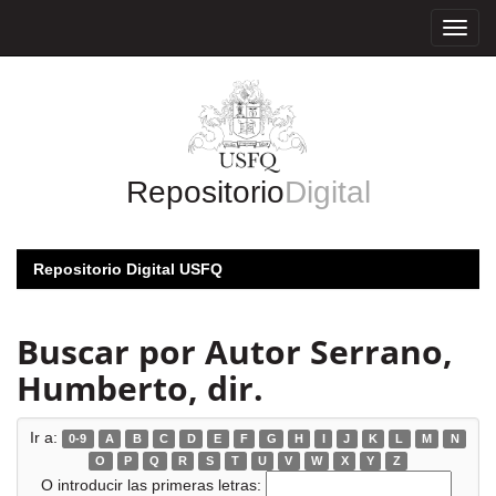
Skip
navigation
Repositorio
Digital
Repositorio Digital USFQ
Buscar por Autor Serrano,
Humberto, dir.
Ir a:
0-9
A
B
C
D
E
F
G
H
I
J
K
L
M
N
O
P
Q
R
S
T
U
V
W
X
Y
Z
O introducir las primeras letras: