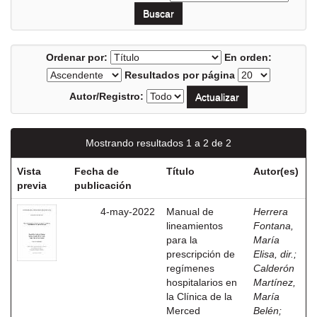
Ordenar por:
En orden:
Resultados por página
Autor/Registro:
Mostrando resultados 1 a 2 de 2
Vista
Fecha de
Título
Autor(es)
previa
publicación
4-may-2022
Manual de
Herrera
lineamientos
Fontana,
para la
María
prescripción de
Elisa, dir.
;
regímenes
Calderón
hospitalarios en
Martínez,
la Clínica de la
María
Merced
Belén
;