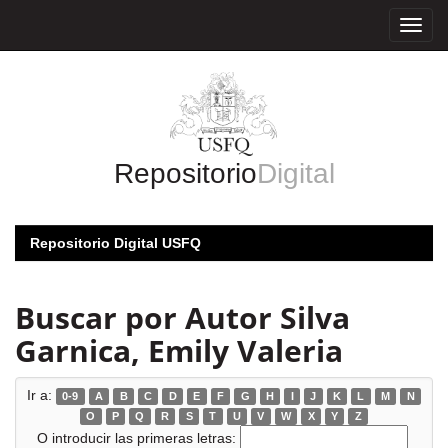
Skip
navigation
Repositorio
Digital
Repositorio Digital USFQ
Buscar por Autor Silva
Garnica, Emily Valeria
Ir a:
0-9
A
B
C
D
E
F
G
H
I
J
K
L
M
N
O
P
Q
R
S
T
U
V
W
X
Y
Z
O introducir las primeras letras: