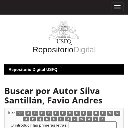
Skip
navigation
Repositorio
Digital
Repositorio Digital USFQ
Buscar por Autor Silva
Santillán, Favio Andres
Ir a:
0-9
A
B
C
D
E
F
G
H
I
J
K
L
M
N
O
P
Q
R
S
T
U
V
W
X
Y
Z
O introducir las primeras letras: