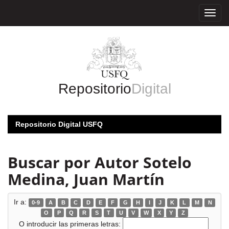
Skip
navigation
Repositorio
Digital
Repositorio Digital USFQ
Buscar por Autor Sotelo
Medina, Juan Martín
Ir a:
0-9
A
B
C
D
E
F
G
H
I
J
K
L
M
N
O
P
Q
R
S
T
U
V
W
X
Y
Z
O introducir las primeras letras: