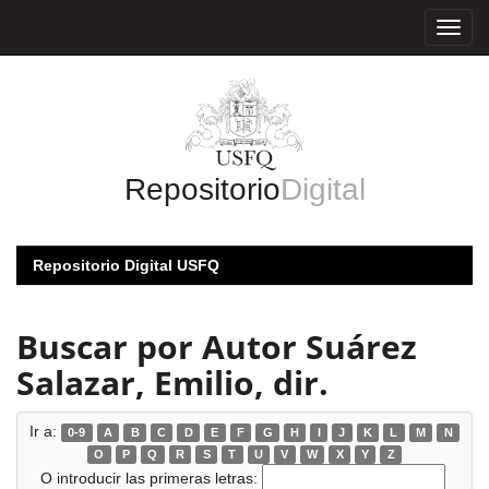
Skip
navigation
Repositorio
Digital
Repositorio Digital USFQ
Buscar por Autor Suárez
Salazar, Emilio, dir.
Ir a:
0-9
A
B
C
D
E
F
G
H
I
J
K
L
M
N
O
P
Q
R
S
T
U
V
W
X
Y
Z
O introducir las primeras letras: