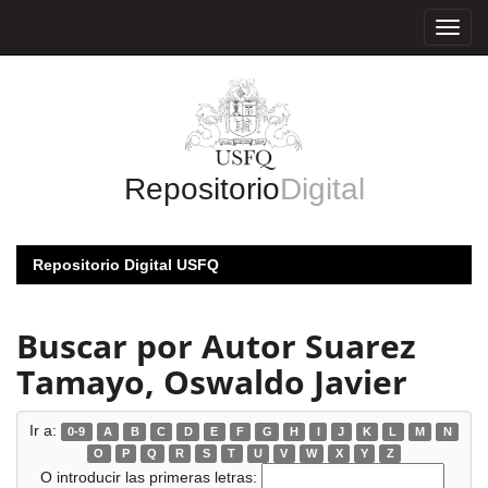
Skip
navigation
Repositorio
Digital
Repositorio Digital USFQ
Buscar por Autor Suarez
Tamayo, Oswaldo Javier
Ir a:
0-9
A
B
C
D
E
F
G
H
I
J
K
L
M
N
O
P
Q
R
S
T
U
V
W
X
Y
Z
O introducir las primeras letras: