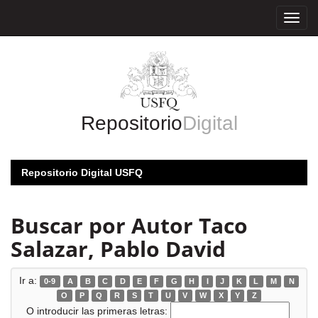
Skip
navigation
Repositorio
Digital
Repositorio Digital USFQ
Buscar por Autor Taco
Salazar, Pablo David
Ir a:
0-9
A
B
C
D
E
F
G
H
I
J
K
L
M
N
O
P
Q
R
S
T
U
V
W
X
Y
Z
O introducir las primeras letras: