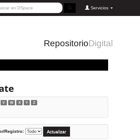
Servicios
Repositorio
Digital
ate
V
W
X
Y
Z
r/Registro: