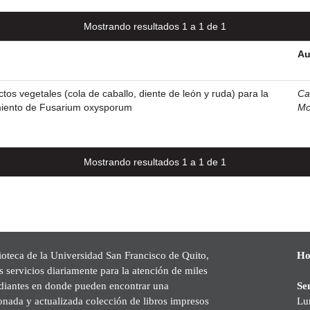
Mostrando resultados 1 a 1 de 1
Au
ctos vegetales (cola de caballo, diente de león y ruda) para la
Ca
imiento de Fusarium oxysporum
Mo
Mostrando resultados 1 a 1 de 1
ioteca de la Universidad San Francisco de Quito,
Ho
s servicios diariamente para la atención de miles
udiantes en donde pueden encontrar una
Se
onada y actualizada colección de libros impresos
Lu