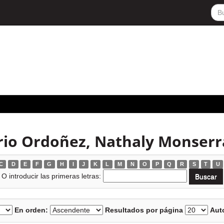
rio Ordoñez, Nathaly Monserr
C
D
E
F
G
H
I
J
K
L
M
N
O
P
Q
R
S
T
U
O introducir las primeras letras:
En orden:
Resultados por página
Auto