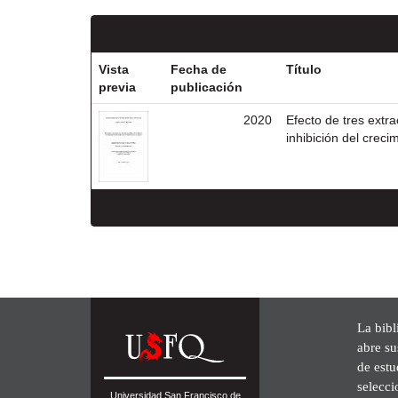
Vista
Fecha de
Título
previa
publicación
2020
Efecto de tres extra
inhibición del crec
La bibl
abre su
de est
selecci
Universidad San Francisco de