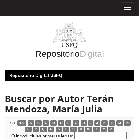
Skip
navigation
Repositorio
Digital
Repositorio Digital USFQ
Buscar por Autor Terán
Mendoza, María Julia
Ir a:
0-9
A
B
C
D
E
F
G
H
I
J
K
L
M
N
O
P
Q
R
S
T
U
V
W
X
Y
Z
O introducir las primeras letras: