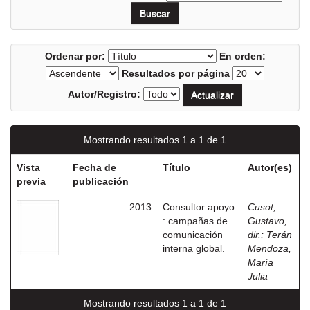
Ordenar por:
En orden:
Resultados por página
Autor/Registro:
Mostrando resultados 1 a 1 de 1
Vista
Fecha de
Título
Autor(es)
previa
publicación
2013
Consultor apoyo
Cusot,
: campañas de
Gustavo,
comunicación
dir.
;
Terán
interna global.
Mendoza,
María
Julia
Mostrando resultados 1 a 1 de 1