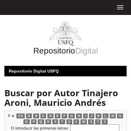
Skip
navigation
Repositorio
Digital
Repositorio Digital USFQ
Buscar por Autor Tinajero
Aroni, Mauricio Andrés
Ir a:
0-9
A
B
C
D
E
F
G
H
I
J
K
L
M
N
O
P
Q
R
S
T
U
V
W
X
Y
Z
O introducir las primeras letras: