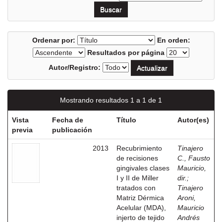
Ordenar por:
En orden:
Resultados por página
Autor/Registro:
Mostrando resultados 1 a 1 de 1
Vista
Fecha de
Título
Autor(es)
previa
publicación
2013
Recubrimiento
Tinajero
de recisiones
C., Fausto
gingivales clases
Mauricio,
I y II de Miller
dir.
;
tratados con
Tinajero
Matriz Dérmica
Aroni,
Acelular (MDA),
Mauricio
injerto de tejido
Andrés