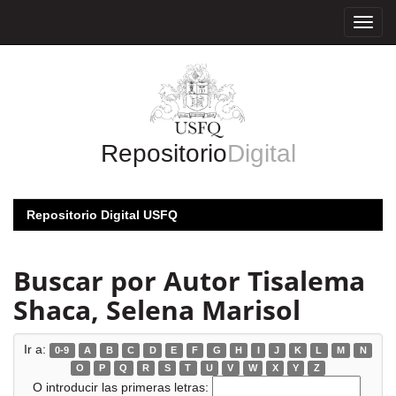
Skip
navigation
Repositorio
Digital
Repositorio Digital USFQ
Buscar por Autor Tisalema
Shaca, Selena Marisol
Ir a:
0-9
A
B
C
D
E
F
G
H
I
J
K
L
M
N
O
P
Q
R
S
T
U
V
W
X
Y
Z
O introducir las primeras letras: