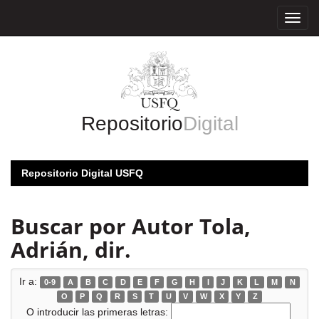
Skip
navigation
Repositorio
Digital
Repositorio Digital USFQ
Buscar por Autor Tola,
Adrián, dir.
Ir a:
0-9
A
B
C
D
E
F
G
H
I
J
K
L
M
N
O
P
Q
R
S
T
U
V
W
X
Y
Z
O introducir las primeras letras: