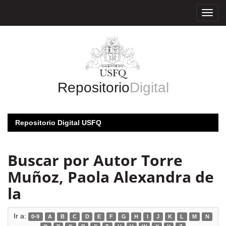
Skip
navigation
Repositorio
Digital
Repositorio Digital USFQ
Buscar por Autor Torre
Muñoz, Paola Alexandra de
la
Ir a:
0-9
A
B
C
D
E
F
G
H
I
J
K
L
M
N