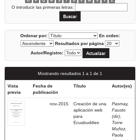
O
P
Q
R
S
T
U
V
W
X
Y
Z
O introducir las primeras letras:
Ordenar por:
En orden:
Resultados por página
Autor/Registro:
Mostrando resultados 1 a 1 de 1
Vista
Fecha de
Título
Autor(es)
previa
publicación
nov-2015
Creación de una
Pasmay,
aplicación web
Fausto
para
(dir)
;
Ecuabuddies
Torre
Muñoz,
Paola