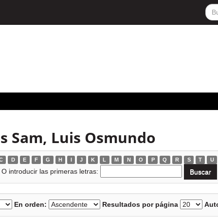
es Sam, Luis Osmundo
C
D
E
F
G
H
I
J
K
L
M
N
O
P
Q
R
S
T
U
O introducir las primeras letras:
En orden:
Resultados por página
Auto