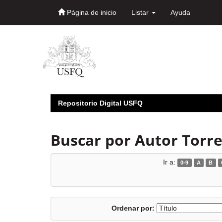
Página de inicio
Listar
Ayuda
Skip
navigation
Repositorio Digital USFQ
Buscar por Autor Torr
Ir a:
0-9
A
B
Ordenar por: