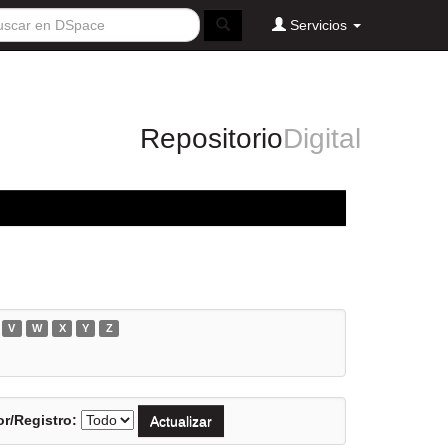
Servicios
Repositorio
Digital
V
W
X
Y
Z
r/Registro: