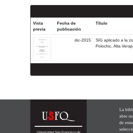
Vista
Fecha de
Título
previa
publicación
dic-2015
SIG aplicado a la z
Polochic, Alta Vera
La bibl
abre su
de est
selecci
Universidad San Francisco de