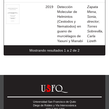
2019
Detección
Zapata
Molecular de
Mena,
Helmintos
Sonia,
(Cestodos y
director
;
Nematodos) en
Torres
guano de
Sobrevilla,
murciélagos de
Carla
Yasuní y Manabí
Lizeth
Mostrando resultados 1 a 2 de 2
Universidad San Francisco de Quito
Diego de Robles y Vía Interoceánica
+593 2 297 1700