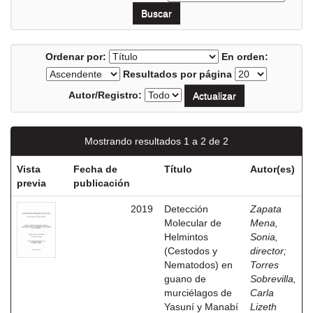
Ordenar por:
En orden:
Resultados por página
Autor/Registro:
Mostrando resultados 1 a 2 de 2
Vista
Fecha de
Título
Autor(es)
previa
publicación
2019
Detección
Zapata
Molecular de
Mena,
Helmintos
Sonia,
(Cestodos y
director
;
Nematodos) en
Torres
guano de
Sobrevilla,
murciélagos de
Carla
Yasuní y Manabí
Lizeth