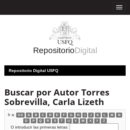
Skip
navigation
Repositorio
Digital
Repositorio Digital USFQ
Buscar por Autor Torres
Sobrevilla, Carla Lizeth
Ir a:
0-9
A
B
C
D
E
F
G
H
I
J
K
L
M
N
O
P
Q
R
S
T
U
V
W
X
Y
Z
O introducir las primeras letras: