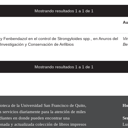
Mostrando resultados 1 a 1 de 1
Au
y Fenbendazol en el control de Strongyloides spp., en Anuros del
Vi
nvestigación y Conservación de Anfibios
Be
Mostrando resultados 1 a 1 de 1
ioteca de la Universidad San Francisco de Quito,
Ho
s servicios diariamente para la atención de miles
udiantes en donde pueden encontrar una
Se
onada y actualizada colección de libros impresos
Lu