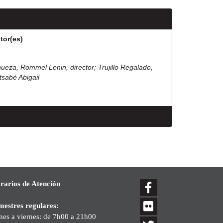
tor(es)
nueza, Rommel Lenin, director
;
Trujillo Regalado,
tsabé Abigail
rarios de Atención
mestres regulares:
nes a viernes: de 7h00 a 21h00