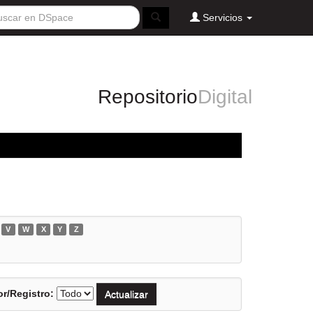
Servicios
Repositorio
Digital
V
W
X
Y
Z
r/Registro: