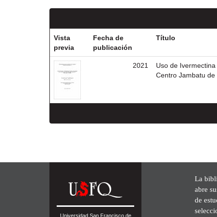
Vista
Fecha de
Título
previa
publicación
2021
Uso de Ivermectina 
Centro Jambatu de I
La bibl
abre su
de est
selecci
Universidad San Francisco de