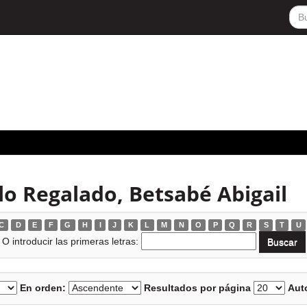
lo Regalado, Betsabé Abigail
C
D
E
F
G
H
I
J
K
L
M
N
O
P
Q
R
S
T
U
O introducir las primeras letras:
En orden:
Resultados por página
Auto