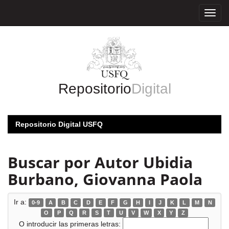
Skip
navigation
Repositorio
Digital
Repositorio Digital USFQ
Buscar por Autor Ubidia
Burbano, Giovanna Paola
Ir a:
0-9
A
B
C
D
E
F
G
H
I
J
K
L
M
N
O
P
Q
R
S
T
U
V
W
X
Y
Z
O introducir las primeras letras: