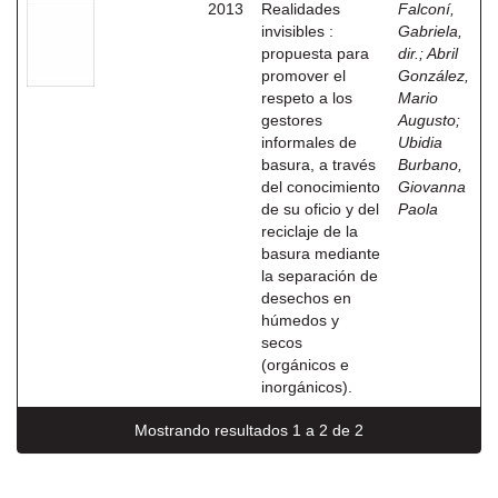
2013
Realidades
Falconí,
invisibles :
Gabriela,
propuesta para
dir.
;
Abril
promover el
González,
respeto a los
Mario
gestores
Augusto
;
informales de
Ubidia
basura, a través
Burbano,
del conocimiento
Giovanna
de su oficio y del
Paola
reciclaje de la
basura mediante
la separación de
desechos en
húmedos y
secos
(orgánicos e
inorgánicos).
Mostrando resultados 1 a 2 de 2