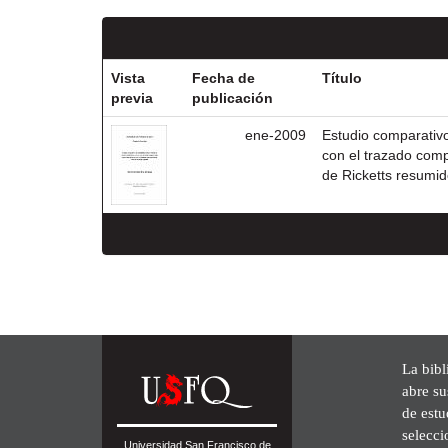
Vista
Fecha de
Título
previa
publicación
ene-2009
Estudio comparativo
con el trazado comp
de Ricketts resumid
La bibl
abre su
de est
selecci
Universidad San Francisco de