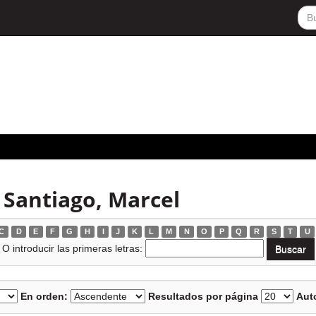
 Santiago, Marcel
C
D
E
F
G
H
I
J
K
L
M
N
O
P
Q
R
S
T
U
O introducir las primeras letras:
En orden:
Resultados por página
Auto