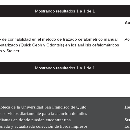
Mostrando resultados 1 a 1 de 1
Au
 de confiabilidad en el método de trazado cefalométrico manual
Ac
utarizado (Quick Ceph y Odontsis) en los análisis cefalométricos
o y Steiner
Mostrando resultados 1 a 1 de 1
ioteca de la Universidad San Francisco de Quito,
Ho
s servicios diariamente para la atención de miles
udiantes en donde pueden encontrar una
Se
onada y actualizada colección de libros impresos
Lu