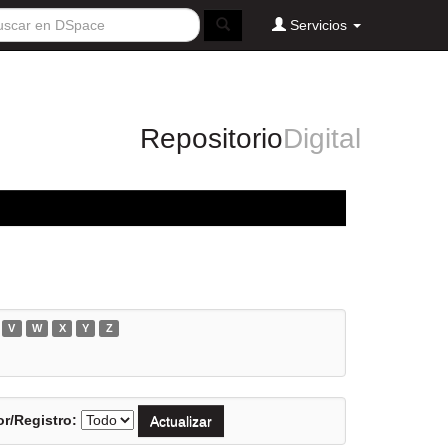
Servicios
Repositorio
Digital
V
W
X
Y
Z
r/Registro: