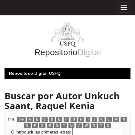
Skip
navigation
Repositorio
Digital
Repositorio Digital USFQ
Buscar por Autor Unkuch
Saant, Raquel Kenia
Ir a:
0-9
A
B
C
D
E
F
G
H
I
J
K
L
M
N
O
P
Q
R
S
T
U
V
W
X
Y
Z
O introducir las primeras letras: