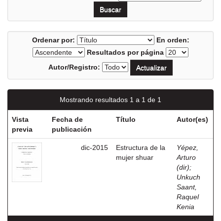
Ordenar por:
En orden:
Resultados por página
Autor/Registro:
Mostrando resultados 1 a 1 de 1
Vista
Fecha de
Título
Autor(es)
previa
publicación
dic-2015
Estructura de la
Yépez,
mujer shuar
Arturo
(dir)
;
Unkuch
Saant,
Raquel
Kenia