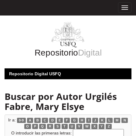
Skip
navigation
Repositorio
Digital
Repositorio Digital USFQ
Buscar por Autor Urgilés
Fabre, Mary Elsye
Ir a:
0-9
A
B
C
D
E
F
G
H
I
J
K
L
M
N
O
P
Q
R
S
T
U
V
W
X
Y
Z
O introducir las primeras letras: