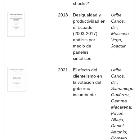
shocks?
2018
Desigualdad y
Uribe,
productividad en
Carlos,
el Ecuador
dir.
;
(2003-2017) :
Moscoso
análisis por
Vega,
medio de
Joaquin
paneles
sintéticos
2021
El efecto del
Uribe,
clientelismo en
Carlos,
la votación del
dir.
;
gobierno
Samaniego
incumbente
Gutiérrez,
Gemma
Macarena
;
Pavón
Albuja,
Daniel
Antonio
;
Romero