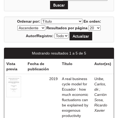
Ordenar por:
En orden:
Resultados por página
Autor/Registro:
Mostrando resultados 1 a 5 de 5
Vista
Fecha de
Título
Autor(es)
previa
publicación
2019
A real business
Uribe,
cycle model for
Carlos,
Ecuador : how
dir.
;
much economic
Carrión
fluctuations can
Sosa,
be explained by
Ricardo
exogenous
Xavier
productivity