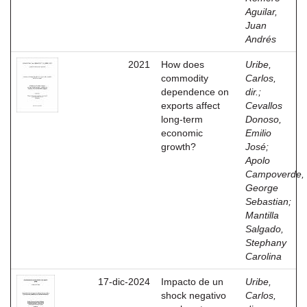
Aguilar,
Juan
Andrés
2021
How does
Uribe,
commodity
Carlos,
dependence on
dir.
;
exports affect
Cevallos
long-term
Donoso,
economic
Emilio
growth?
José
;
Apolo
Campoverde,
George
Sebastian
;
Mantilla
Salgado,
Stephany
Carolina
17-dic-2024
Impacto de un
Uribe,
shock negativo
Carlos,