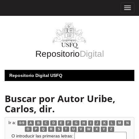
Skip
navigation
Repositorio
Digital
Repositorio Digital USFQ
Buscar por Autor Uribe,
Carlos, dir.
Ir a:
0-9
A
B
C
D
E
F
G
H
I
J
K
L
M
N
O
P
Q
R
S
T
U
V
W
X
Y
Z
O introducir las primeras letras: