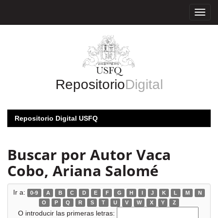
Skip
navigation
Repositorio
Digital
Repositorio Digital USFQ
Buscar por Autor Vaca
Cobo, Ariana Salomé
Ir a:
0-9
A
B
C
D
E
F
G
H
I
J
K
L
M
N
O
P
Q
R
S
T
U
V
W
X
Y
Z
O introducir las primeras letras: