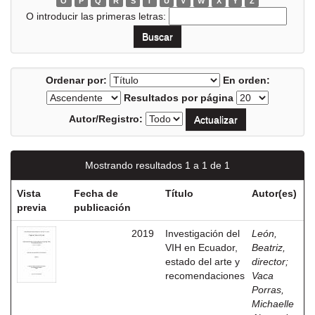
O
P
Q
R
S
T
U
V
W
X
Y
Z
O introducir las primeras letras:
Ordenar por:
En orden:
Resultados por página
Autor/Registro:
Mostrando resultados 1 a 1 de 1
Vista
Fecha de
Título
Autor(es)
previa
publicación
2019
Investigación del
León,
VIH en Ecuador,
Beatriz,
estado del arte y
director
;
recomendaciones
Vaca
Porras,
Michaelle