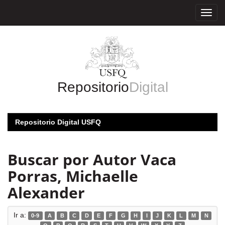
Skip
navigation
Repositorio
Digital
Repositorio Digital USFQ
Buscar por Autor Vaca
Porras, Michaelle
Alexander
Ir a:
0-9
A
B
C
D
E
F
G
H
I
J
K
L
M
N