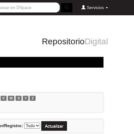
Servicios
Repositorio
Digital
V
W
X
Y
Z
r/Registro: