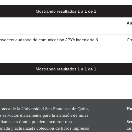
Mostrando resultados 1 a 1 de 1
Au
oyectos auditoria de comunicación JPYA ingeniería &
Cu
Mostrando resultados 1 a 1 de 1
ioteca de la Universidad San Francisco de Quito,
Ho
s servicios diariamente para la atención de miles
udiantes en donde pueden encontrar una
Se
onada y actualizada colección de libros impresos
Lu