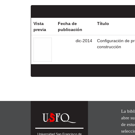
Vista
Fecha de
Título
previa
publicación
dic-2014
Configuración de pr
construcción
La bibl
abre su
de est
selecci
Universidad San Francisco de