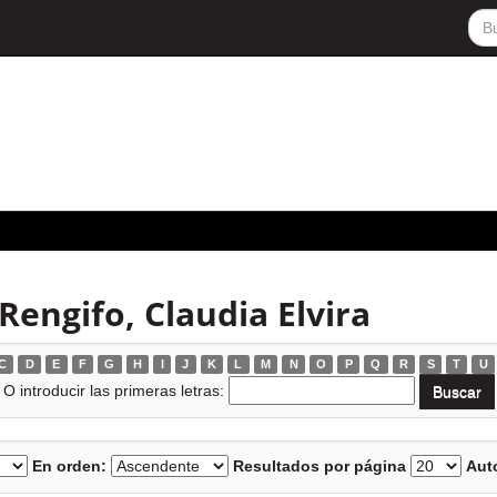
Rengifo, Claudia Elvira
C
D
E
F
G
H
I
J
K
L
M
N
O
P
Q
R
S
T
U
O introducir las primeras letras:
En orden:
Resultados por página
Auto