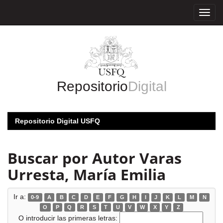
Skip
navigation
Repositorio
Digital
Repositorio Digital USFQ
Buscar por Autor Varas
Urresta, María Emilia
Ir a:
0-9
A
B
C
D
E
F
G
H
I
J
K
L
M
N
O
P
Q
R
S
T
U
V
W
X
Y
Z
O introducir las primeras letras: