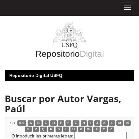
Skip
navigation
Repositorio
Digital
Repositorio Digital USFQ
Buscar por Autor Vargas,
Paúl
Ir a:
0-9
A
B
C
D
E
F
G
H
I
J
K
L
M
N
O
P
Q
R
S
T
U
V
W
X
Y
Z
O introducir las primeras letras: