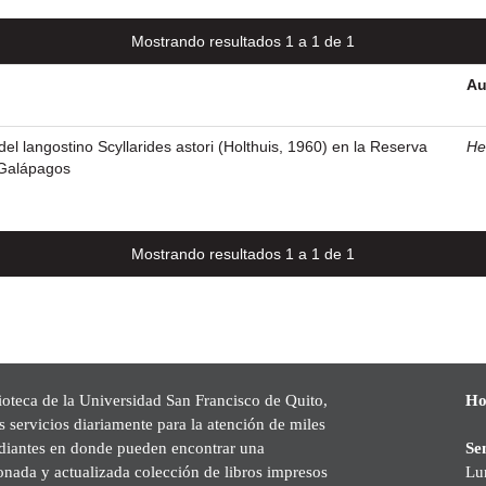
Mostrando resultados 1 a 1 de 1
Au
el langostino Scyllarides astori (Holthuis, 1960) en la Reserva
Hea
 Galápagos
Mostrando resultados 1 a 1 de 1
ioteca de la Universidad San Francisco de Quito,
Ho
s servicios diariamente para la atención de miles
udiantes en donde pueden encontrar una
Se
onada y actualizada colección de libros impresos
Lu