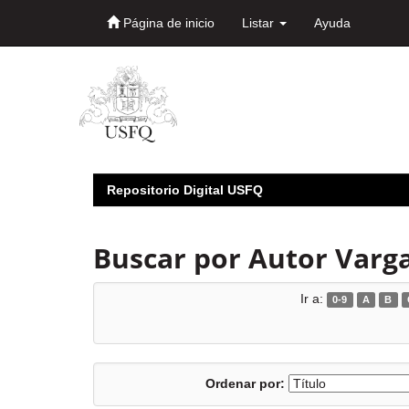
Página de inicio
Listar
Ayuda
Skip
navigation
Repositorio Digital USFQ
Buscar por Autor Varga
Ir a:
0-9
A
B
Ordenar por: