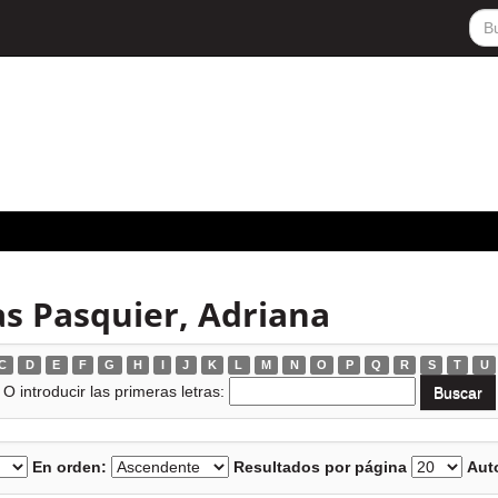
s Pasquier, Adriana
C
D
E
F
G
H
I
J
K
L
M
N
O
P
Q
R
S
T
U
O introducir las primeras letras:
En orden:
Resultados por página
Auto