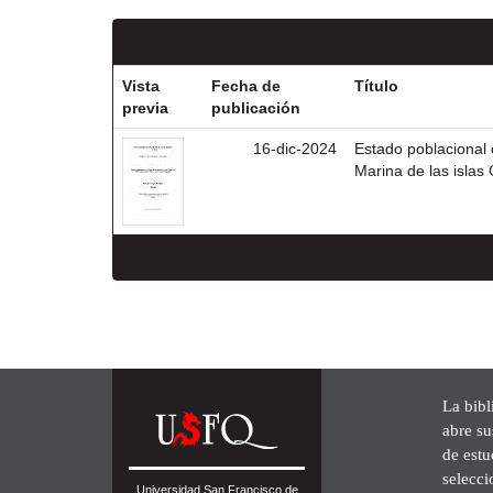
Vista
Fecha de
Título
previa
publicación
16-dic-2024
Estado poblacional d
Marina de las islas
La bibl
abre su
de est
selecci
Universidad San Francisco de