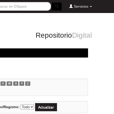
Servicios
Repositorio
Digital
V
W
X
Y
Z
r/Registro: