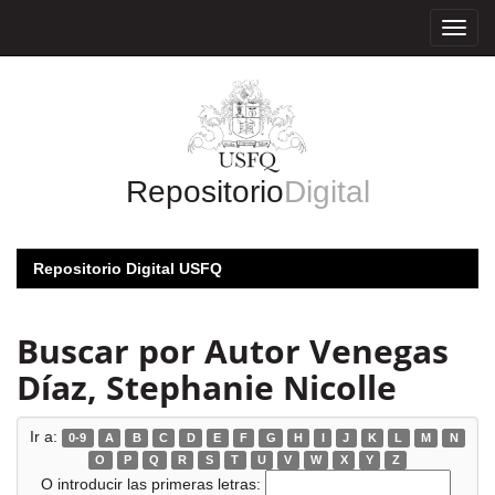
Skip
navigation
Repositorio
Digital
Repositorio Digital USFQ
Buscar por Autor Venegas
Díaz, Stephanie Nicolle
Ir a:
0-9
A
B
C
D
E
F
G
H
I
J
K
L
M
N
O
P
Q
R
S
T
U
V
W
X
Y
Z
O introducir las primeras letras: