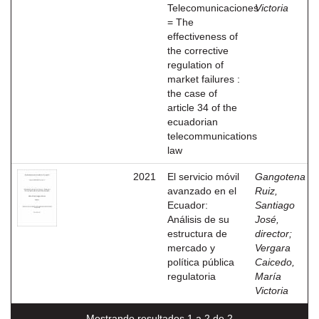
Telecomunicaciones
Victoria
= The
effectiveness of
the corrective
regulation of
market failures :
the case of
article 34 of the
ecuadorian
telecommunications
law
2021
El servicio móvil
Gangotena
avanzado en el
Ruiz,
Ecuador:
Santiago
Análisis de su
José,
estructura de
director
;
mercado y
Vergara
política pública
Caicedo,
regulatoria
María
Victoria
Mostrando resultados 1 a 2 de 2