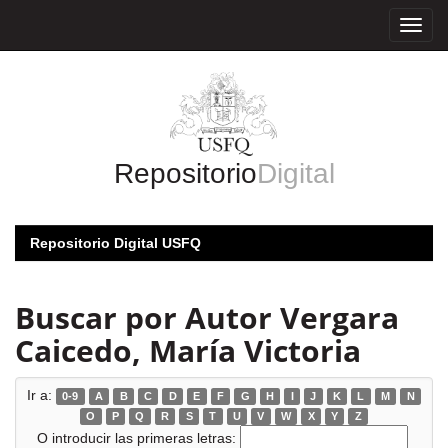
Skip
navigation
Repositorio
Digital
Repositorio Digital USFQ
Buscar por Autor Vergara
Caicedo, María Victoria
Ir a:
0-9
A
B
C
D
E
F
G
H
I
J
K
L
M
N
O
P
Q
R
S
T
U
V
W
X
Y
Z
O introducir las primeras letras: