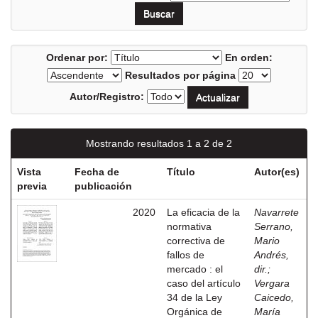
Ordenar por:
En orden:
Resultados por página
Autor/Registro:
Mostrando resultados 1 a 2 de 2
Vista
Fecha de
Título
Autor(es)
previa
publicación
2020
La eficacia de la
Navarrete
normativa
Serrano,
correctiva de
Mario
fallos de
Andrés,
mercado : el
dir.
;
caso del artículo
Vergara
34 de la Ley
Caicedo,
Orgánica de
María