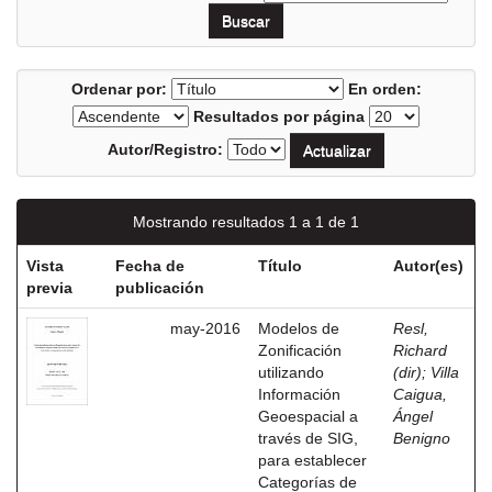
Ordenar por:
En orden:
Resultados por página
Autor/Registro:
Mostrando resultados 1 a 1 de 1
Vista
Fecha de
Título
Autor(es)
previa
publicación
may-2016
Modelos de
Resl,
Zonificación
Richard
utilizando
(dir)
;
Villa
Información
Caigua,
Geoespacial a
Ángel
través de SIG,
Benigno
para establecer
Categorías de