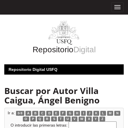
Skip
navigation
Repositorio
Digital
Repositorio Digital USFQ
Buscar por Autor Villa
Caigua, Ángel Benigno
Ir a:
0-9
A
B
C
D
E
F
G
H
I
J
K
L
M
N
O
P
Q
R
S
T
U
V
W
X
Y
Z
O introducir las primeras letras: