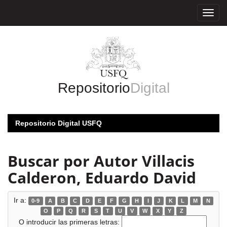
Skip
navigation
Repositorio
Digital
Repositorio Digital USFQ
Buscar por Autor Villacis
Calderon, Eduardo David
Ir a:
0-9
A
B
C
D
E
F
G
H
I
J
K
L
M
N
O
P
Q
R
S
T
U
V
W
X
Y
Z
O introducir las primeras letras: