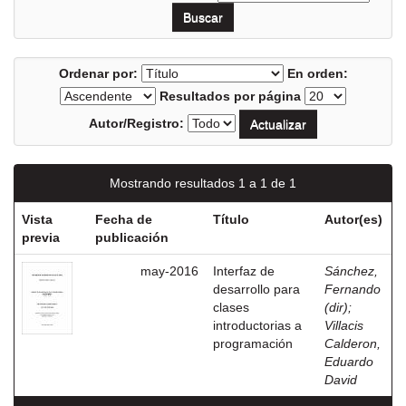
Ordenar por:
En orden:
Resultados por página
Autor/Registro:
Mostrando resultados 1 a 1 de 1
Vista
Fecha de
Título
Autor(es)
previa
publicación
may-2016
Interfaz de
Sánchez,
desarrollo para
Fernando
clases
(dir)
;
introductorias a
Villacis
programación
Calderon,
Eduardo
David