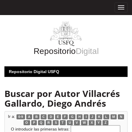
Skip
navigation
Repositorio
Digital
Repositorio Digital USFQ
Buscar por Autor Villacrés
Gallardo, Diego Andrés
Ir a:
0-9
A
B
C
D
E
F
G
H
I
J
K
L
M
N
O
P
Q
R
S
T
U
V
W
X
Y
Z
O introducir las primeras letras: