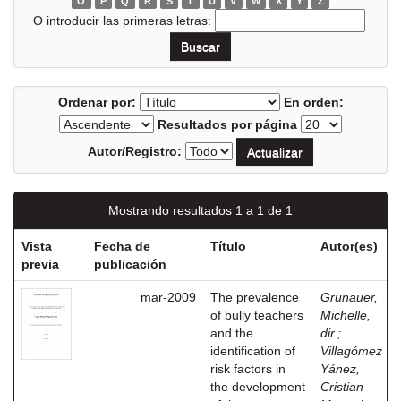
O
P
Q
R
S
T
U
V
W
X
Y
Z
O introducir las primeras letras:
Ordenar por:
En orden:
Resultados por página
Autor/Registro:
Mostrando resultados 1 a 1 de 1
Vista
Fecha de
Título
Autor(es)
previa
publicación
mar-2009
The prevalence
Grunauer,
of bully teachers
Michelle,
and the
dir.
;
identification of
Villagómez
risk factors in
Yánez,
the development
Cristian