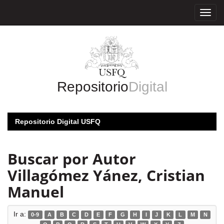
Skip
navigation
Repositorio
Digital
Repositorio Digital USFQ
Buscar por Autor
Villagómez Yánez, Cristian
Manuel
Ir a:
0-9
A
B
C
D
E
F
G
H
I
J
K
L
M
N