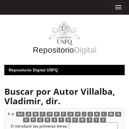
Skip
navigation
Repositorio
Digital
Repositorio Digital USFQ
Buscar por Autor Villalba,
Vladimir, dir.
Ir a:
0-9
A
B
C
D
E
F
G
H
I
J
K
L
M
N
O
P
Q
R
S
T
U
V
W
X
Y
Z
O introducir las primeras letras: