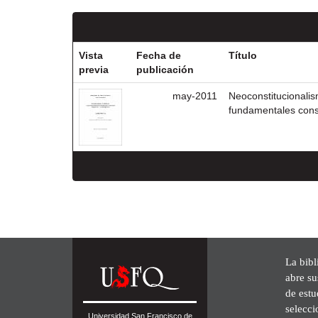
Vista
Fecha de
Título
previa
publicación
may-2011
Neoconstitucionalis
fundamentales const
La bibl
abre su
de est
selecci
Universidad San Francisco de