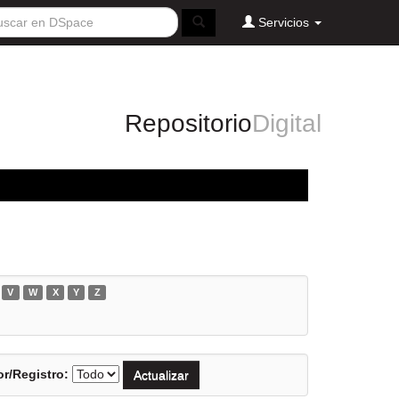
Servicios
Repositorio
Digital
V
W
X
Y
Z
r/Registro: