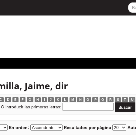
illa, Jaime, dir
C
D
E
F
G
H
I
J
K
L
M
N
O
P
Q
R
S
T
U
O introducir las primeras letras:
En orden:
Resultados por página
Auto