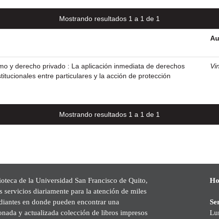
Mostrando resultados 1 a 1 de 1
Au
mo y derecho privado : La aplicación inmediata de derechos
Vin
itucionales entre particulares y la acción de protección
Mostrando resultados 1 a 1 de 1
ioteca de la Universidad San Francisco de Quito,
Ho
s servicios diariamente para la atención de miles
udiantes en donde pueden encontrar una
Se
onada y actualizada colección de libros impresos
Lu