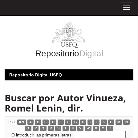
Skip
navigation
Repositorio
Digital
Repositorio Digital USFQ
Buscar por Autor Vinueza,
Romel Lenin, dir.
Ir a:
0-9
A
B
C
D
E
F
G
H
I
J
K
L
M
N
O
P
Q
R
S
T
U
V
W
X
Y
Z
O introducir las primeras letras: