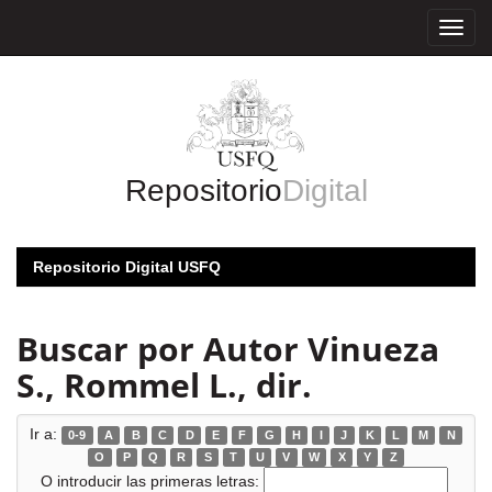
Skip
navigation
Repositorio
Digital
Repositorio Digital USFQ
Buscar por Autor Vinueza
S., Rommel L., dir.
Ir a:
0-9
A
B
C
D
E
F
G
H
I
J
K
L
M
N
O
P
Q
R
S
T
U
V
W
X
Y
Z
O introducir las primeras letras: