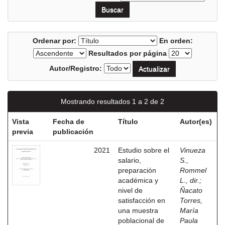
Ordenar por:
En orden:
Resultados por página
Autor/Registro:
Mostrando resultados 1 a 2 de 2
Vista
Fecha de
Título
Autor(es)
previa
publicación
2021
Estudio sobre el
Vinueza
salario,
S.,
preparación
Rommel
académica y
L., dir.
;
nivel de
Ñacato
satisfacción en
Torres,
una muestra
María
poblacional de
Paula