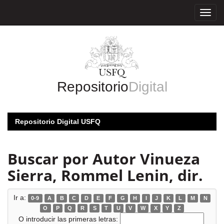
Skip
navigation
Repositorio
Digital
Repositorio Digital USFQ
Buscar por Autor Vinueza
Sierra, Rommel Lenin, dir.
Ir a:
0-9
A
B
C
D
E
F
G
H
I
J
K
L
M
N
O
P
Q
R
S
T
U
V
W
X
Y
Z
O introducir las primeras letras: