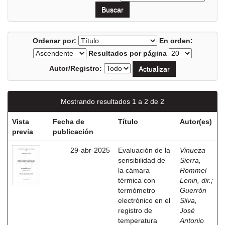
Ordenar por:
En orden:
Resultados por página
Autor/Registro:
Mostrando resultados 1 a 2 de 2
Vista
Fecha de
Título
Autor(es)
previa
publicación
29-abr-2025
Evaluación de la
Vinueza
sensibilidad de
Sierra,
la cámara
Rommel
térmica con
Lenin, dir.
;
termómetro
Guerrón
electrónico en el
Silva,
registro de
José
temperatura
Antonio