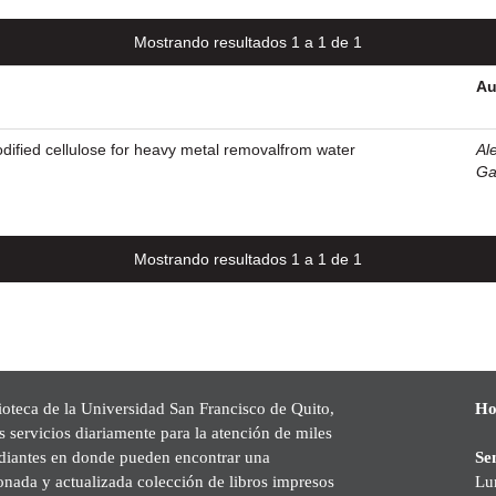
Mostrando resultados 1 a 1 de 1
Au
odified cellulose for heavy metal removalfrom water
Ale
Ga
Mostrando resultados 1 a 1 de 1
ioteca de la Universidad San Francisco de Quito,
Ho
s servicios diariamente para la atención de miles
udiantes en donde pueden encontrar una
Se
onada y actualizada colección de libros impresos
Lu