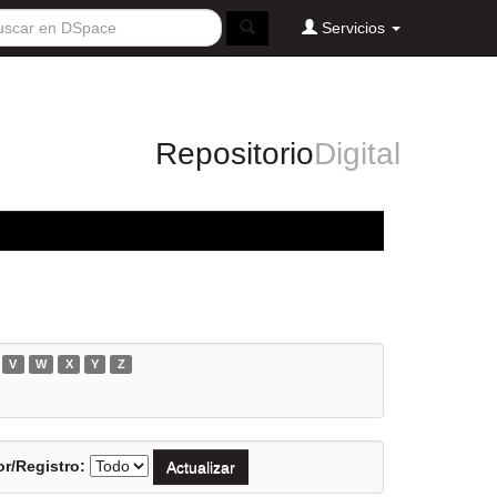
Servicios
Repositorio
Digital
V
W
X
Y
Z
r/Registro: