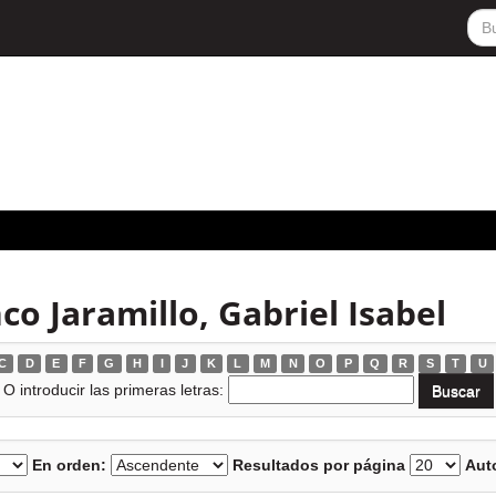
o Jaramillo, Gabriel Isabel
C
D
E
F
G
H
I
J
K
L
M
N
O
P
Q
R
S
T
U
O introducir las primeras letras:
En orden:
Resultados por página
Auto