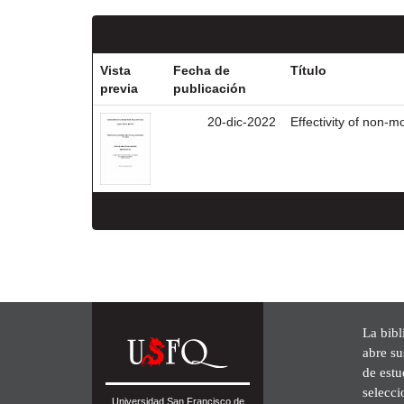
Vista
Fecha de
Título
previa
publicación
20-dic-2022
Effectivity of non-m
La bibl
abre su
de est
selecci
Universidad San Francisco de