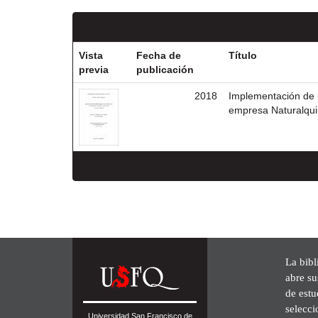
Vista
Fecha de
Título
previa
publicación
2018
Implementación de 
empresa Naturalqui
La bibl
abre su
de est
selecci
Universidad San Francisco de