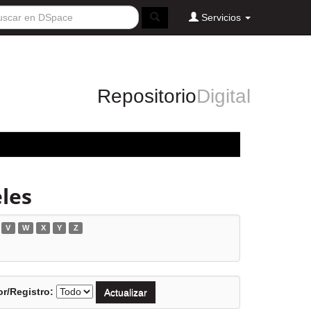
Servicios
Repositorio
Digital
les
V
W
X
Y
Z
r/Registro: