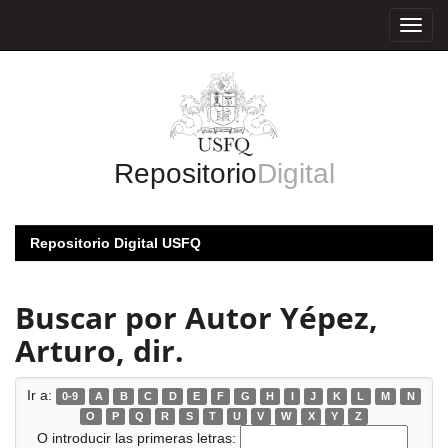
Skip
navigation
Repositorio
Digital
Repositorio Digital USFQ
Buscar por Autor Yépez,
Arturo, dir.
Ir a:
0-9
A
B
C
D
E
F
G
H
I
J
K
L
M
N
O
P
Q
R
S
T
U
V
W
X
Y
Z
O introducir las primeras letras: