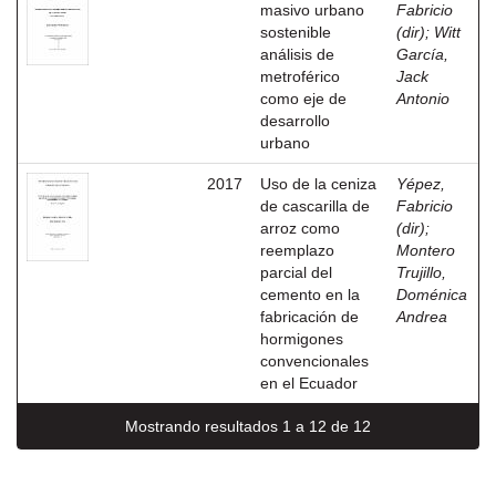
masivo urbano
Fabricio
sostenible
(dir)
;
Witt
análisis de
García,
metroférico
Jack
como eje de
Antonio
desarrollo
urbano
2017
Uso de la ceniza
Yépez,
de cascarilla de
Fabricio
arroz como
(dir)
;
reemplazo
Montero
parcial del
Trujillo,
cemento en la
Doménica
fabricación de
Andrea
hormigones
convencionales
en el Ecuador
Mostrando resultados 1 a 12 de 12