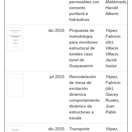
permeables con
Maldonado,
cemento
Harold
portland e
Alberto
hidráulicos
dic-2016
Propuesta de
Yépez,
metodología
Fabricio
para monitoreo
(dir)
;
estructural de
Villacis
túneles caso
Villacis,
túnel de
Jacob
Guayasamín
Isaías
jul-2015
Remodelación
Yépez,
de mesa de
Fabricio
excitación
(dir)
;
dinámica
Stacey
comportamiento
Ruales,
dinámico de
Juan
estructuras a
Pablo
escala
dic-2015
Transporte
Yépez,