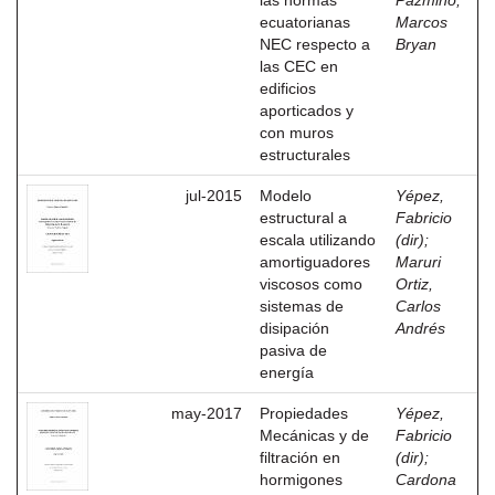
las normas
Pazmiño,
ecuatorianas
Marcos
NEC respecto a
Bryan
las CEC en
edificios
aporticados y
con muros
estructurales
jul-2015
Modelo
Yépez,
estructural a
Fabricio
escala utilizando
(dir)
;
amortiguadores
Maruri
viscosos como
Ortiz,
sistemas de
Carlos
disipación
Andrés
pasiva de
energía
may-2017
Propiedades
Yépez,
Mecánicas y de
Fabricio
filtración en
(dir)
;
hormigones
Cardona