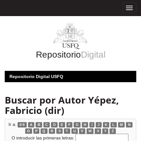
Skip
navigation
Repositorio
Digital
Repositorio Digital USFQ
Buscar por Autor Yépez,
Fabricio (dir)
Ir a:
0-9
A
B
C
D
E
F
G
H
I
J
K
L
M
N
O
P
Q
R
S
T
U
V
W
X
Y
Z
O introducir las primeras letras: