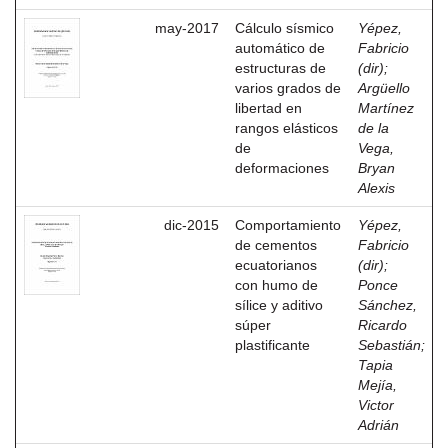
may-2017
Cálculo sísmico
Yépez,
automático de
Fabricio
estructuras de
(dir)
;
varios grados de
Argüello
libertad en
Martínez
rangos elásticos
de la
de
Vega,
deformaciones
Bryan
Alexis
dic-2015
Comportamiento
Yépez,
de cementos
Fabricio
ecuatorianos
(dir)
;
con humo de
Ponce
sílice y aditivo
Sánchez,
súper
Ricardo
plastificante
Sebastián
;
Tapia
Mejía,
Victor
Adrián