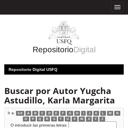
Skip
navigation
Repositorio
Digital
Repositorio Digital USFQ
Buscar por Autor Yugcha
Astudillo, Karla Margarita
Ir a:
0-9
A
B
C
D
E
F
G
H
I
J
K
L
M
N
O
P
Q
R
S
T
U
V
W
X
Y
Z
O introducir las primeras letras: