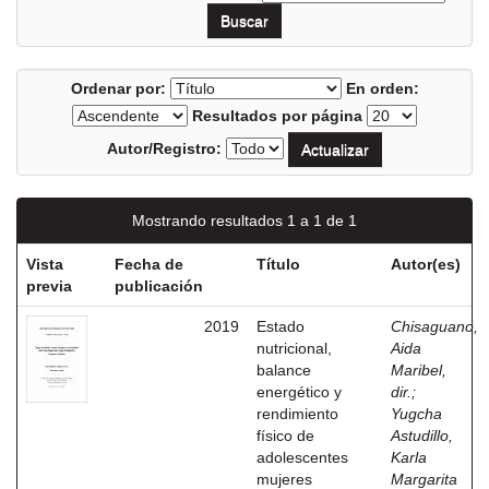
Ordenar por:
En orden:
Resultados por página
Autor/Registro:
Mostrando resultados 1 a 1 de 1
Vista
Fecha de
Título
Autor(es)
previa
publicación
2019
Estado
Chisaguano,
nutricional,
Aida
balance
Maribel,
energético y
dir.
;
rendimiento
Yugcha
físico de
Astudillo,
adolescentes
Karla
mujeres
Margarita