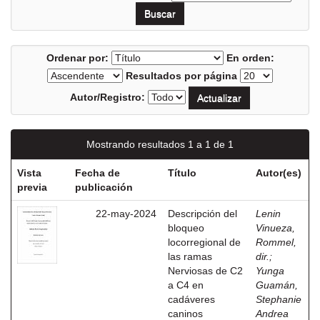
Ordenar por:
En orden:
Resultados por página
Autor/Registro:
Mostrando resultados 1 a 1 de 1
Vista
Fecha de
Título
Autor(es)
previa
publicación
22-may-2024
Descripción del
Lenin
bloqueo
Vinueza,
locorregional de
Rommel,
las ramas
dir.
;
Nerviosas de C2
Yunga
a C4 en
Guamán,
cadáveres
Stephanie
caninos
Andrea