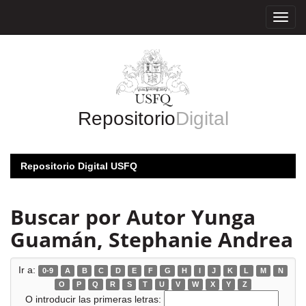
Skip
navigation
Repositorio
Digital
Repositorio Digital USFQ
Buscar por Autor Yunga
Guamán, Stephanie Andrea
Ir a:
0-9
A
B
C
D
E
F
G
H
I
J
K
L
M
N
O
P
Q
R
S
T
U
V
W
X
Y
Z
O introducir las primeras letras: