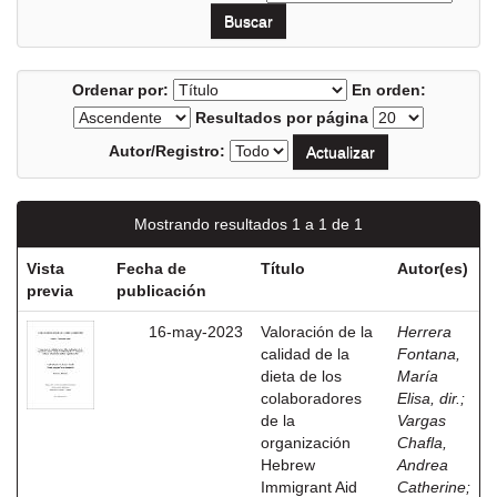
Ordenar por:
En orden:
Resultados por página
Autor/Registro:
Mostrando resultados 1 a 1 de 1
Vista
Fecha de
Título
Autor(es)
previa
publicación
16-may-2023
Valoración de la
Herrera
calidad de la
Fontana,
dieta de los
María
colaboradores
Elisa, dir.
;
de la
Vargas
organización
Chafla,
Hebrew
Andrea
Immigrant Aid
Catherine
;