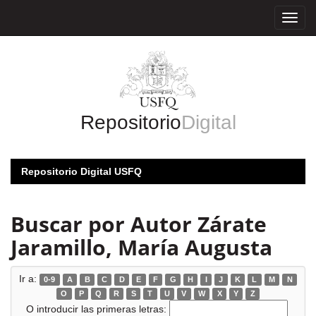
Skip
navigation
Repositorio
Digital
Repositorio Digital USFQ
Buscar por Autor Zárate
Jaramillo, María Augusta
Ir a:
0-9
A
B
C
D
E
F
G
H
I
J
K
L
M
N
O
P
Q
R
S
T
U
V
W
X
Y
Z
O introducir las primeras letras: