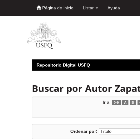
Página de inicio
Listar
Ayuda
Skip
navigation
Repositorio Digital USFQ
Buscar por Autor Zapat
Ir a:
0-9
A
B
Ordenar por: