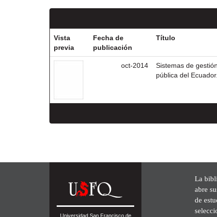
Vista
Fecha de
Título
previa
publicación
oct-2014
Sistemas de gestión 
pública del Ecuador
La bibl
abre su
de est
selecci
Universidad San Francisco de