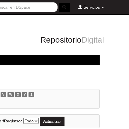
Servicios
Repositorio
Digital
V
W
X
Y
Z
r/Registro: