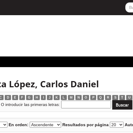
a López, Carlos Daniel
C
D
E
F
G
H
I
J
K
L
M
N
O
P
Q
R
S
T
U
O introducir las primeras letras:
En orden:
Resultados por página
Auto