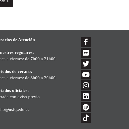
nte >
rarios de Atención
mestres regulares:
nes a viernes: de 7h00 a 21h00
ríodos de verano:
nes a viernes: de 8h00 a 20h00
iados oficiales:
rrada con aviso previo
blio@usfq.edu.ec