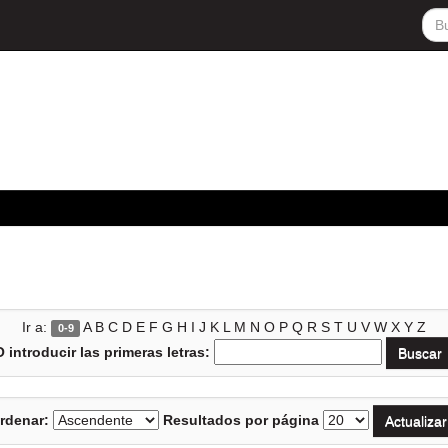
Ir a:
A
B
C
D
E
F
G
H
I
J
K
L
M
N
O
P
Q
R
S
T
U
V
W
X
Y
Z
0-9
O introducir las primeras letras:
rdenar:
Resultados por página