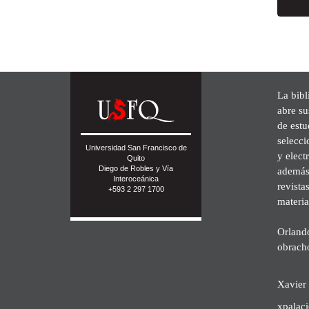
La bibl
abre su
de est
selecci
Universidad San Francisco de
y elect
Quito
Diego de Robles y Vía
además 
Interoceánica
revista
+593 2 297 1700
materia
Orland
obrach
Xavier 
xpalac