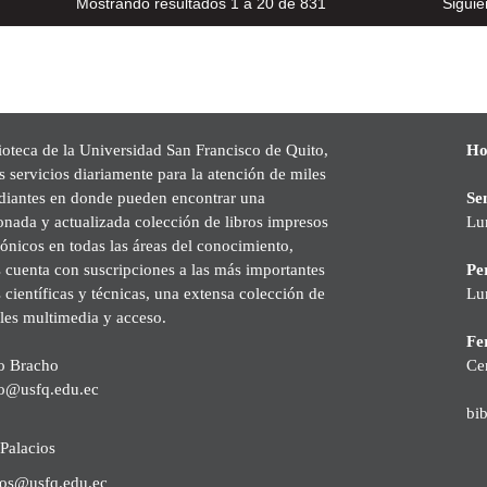
Mostrando resultados 1 a 20 de 831
Siguie
ioteca de la Universidad San Francisco de Quito,
Ho
s servicios diariamente para la atención de miles
udiantes en donde pueden encontrar una
Se
onada y actualizada colección de libros impresos
Lu
rónicos en todas las áreas del conocimiento,
cuenta con suscripciones a las más importantes
Pe
s científicas y técnicas, una extensa colección de
Lu
les multimedia y acceso.
Fer
o Bracho
Ce
o@usfq.edu.ec
bi
Palacios
ios@usfq.edu.ec